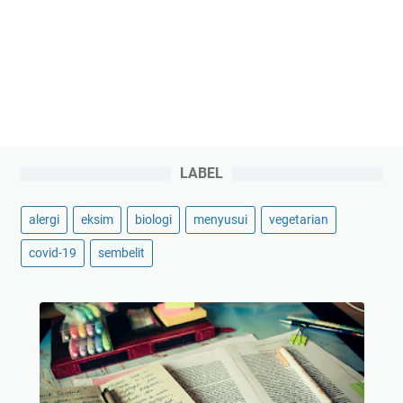
LABEL
alergi
eksim
biologi
menyusui
vegetarian
covid-19
sembelit