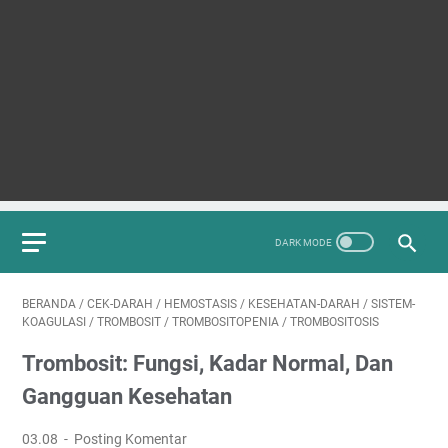
BERANDA
/
CEK-DARAH
/
HEMOSTASIS
/
KESEHATAN-DARAH
/
SISTEM-
KOAGULASI
/
TROMBOSIT
/
TROMBOSITOPENIA
/
TROMBOSITOSIS
Trombosit: Fungsi, Kadar Normal, Dan
Gangguan Kesehatan
03.08
Posting Komentar