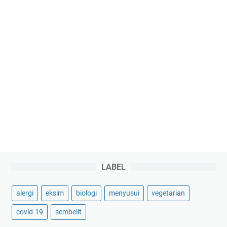
LABEL
alergi
eksim
biologi
menyusui
vegetarian
covid-19
sembelit