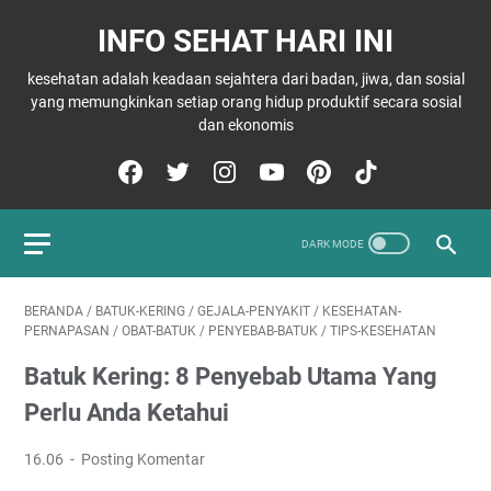
INFO SEHAT HARI INI
kesehatan adalah keadaan sejahtera dari badan, jiwa, dan sosial
yang memungkinkan setiap orang hidup produktif secara sosial
dan ekonomis
BERANDA
/
BATUK-KERING
/
GEJALA-PENYAKIT
/
KESEHATAN-
PERNAPASAN
/
OBAT-BATUK
/
PENYEBAB-BATUK
/
TIPS-KESEHATAN
Batuk Kering: 8 Penyebab Utama Yang
Perlu Anda Ketahui
16.06
Posting Komentar