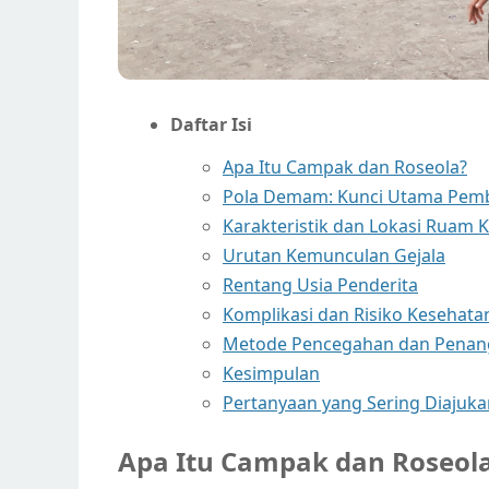
Daftar Isi
Apa Itu Campak dan Roseola?
Pola Demam: Kunci Utama Pem
Karakteristik dan Lokasi Ruam K
Urutan Kemunculan Gejala
Rentang Usia Penderita
Komplikasi dan Risiko Kesehata
Metode Pencegahan dan Pena
Kesimpulan
Pertanyaan yang Sering Diajuka
Apa Itu Campak dan Roseol