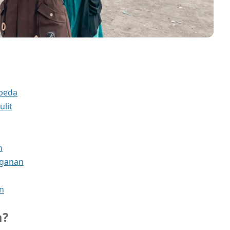
beda
ulit
n
nganan
n
a?