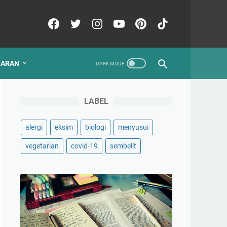
GARAN
LABEL
alergi
eksim
biologi
menyusui
vegetarian
covid-19
sembelit