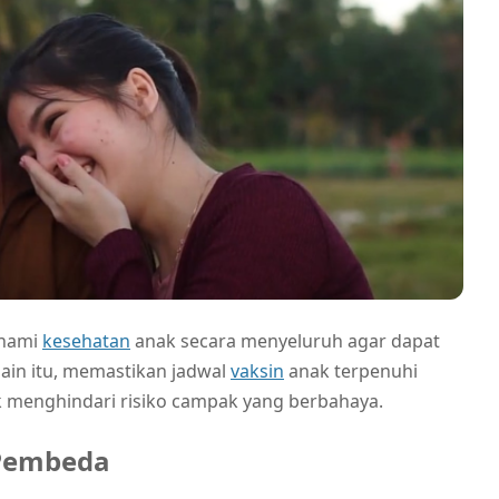
ahami
kesehatan
anak secara menyeluruh agar dapat
lain itu, memastikan jadwal
vaksin
anak terpenuhi
uk menghindari risiko campak yang berbahaya.
Pembeda