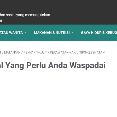
, dan sosial yang memungkinkan
is
ATAN WANITA
MAKANAN & NUTRISI
GAYA HIDUP & KEBU
T
/
MATA-IKAN
/
PENYAKIT-KULIT
/
PERAWATAN-KAKI
/
TIPS-KESEHATAN
al Yang Perlu Anda Waspadai