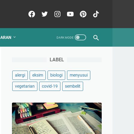
GARAN
LABEL
alergi
eksim
biologi
menyusui
vegetarian
covid-19
sembelit