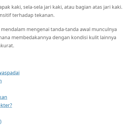
ak kaki, sela-sela jari kaki, atau bagian atas jari kaki.
sitif terhadap tekanan.
ara mendalam mengenai tanda-tanda awal munculnya
mana membedakannya dengan kondisi kulit lainnya
kurat.
iwaspadai
n
kan
kter?
)