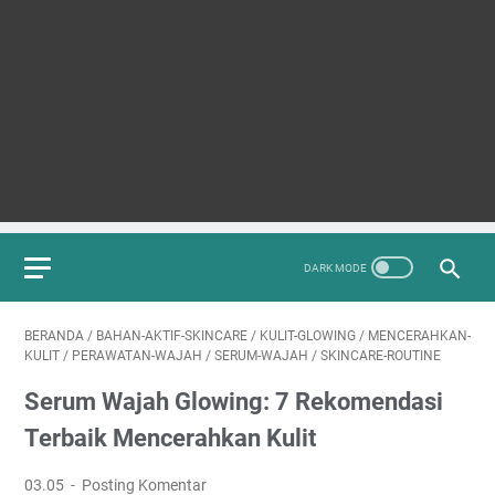
BERANDA
/
BAHAN-AKTIF-SKINCARE
/
KULIT-GLOWING
/
MENCERAHKAN-
KULIT
/
PERAWATAN-WAJAH
/
SERUM-WAJAH
/
SKINCARE-ROUTINE
Serum Wajah Glowing: 7 Rekomendasi
Terbaik Mencerahkan Kulit
03.05
Posting Komentar