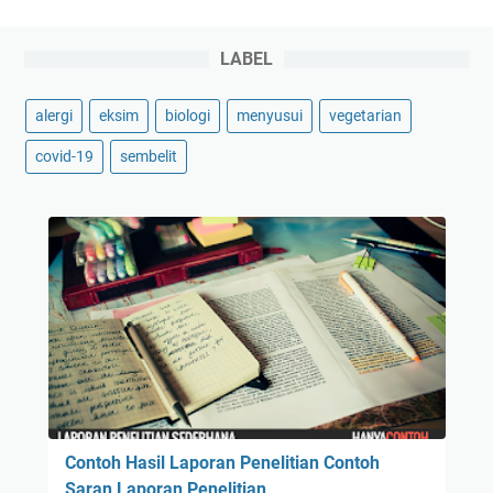
LABEL
alergi
eksim
biologi
menyusui
vegetarian
covid-19
sembelit
Contoh Hasil Laporan Penelitian Contoh
Saran Laporan Penelitian