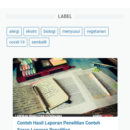
LABEL
alergi
eksim
biologi
menyusui
vegetarian
covid-19
sembelit
Contoh Hasil Laporan Penelitian Contoh
Saran Laporan Penelitian