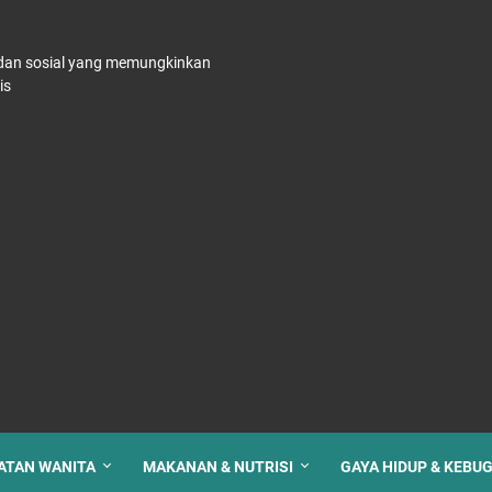
, dan sosial yang memungkinkan
is
ATAN WANITA
MAKANAN & NUTRISI
GAYA HIDUP & KEBU