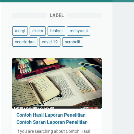
LABEL
alergi
eksim
biologi
menyusui
vegetarian
covid-19
sembelit
Contoh Hasil Laporan Penelitian
Contoh Saran Laporan Penelitian
If you are searching about Contoh Hasil