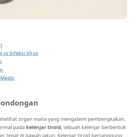
n
s Infeksi Virus
k
an
 Medis
 Gondongan
 melihat organ mana yang mengalami pembengkakan.
ormal pada
kelenjar tiroid
, sebuah kelenjar berbentuk
r, tepat di bawah jakun. Kelenjar tiroid bertanggung