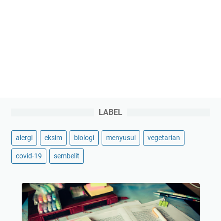
LABEL
alergi
eksim
biologi
menyusui
vegetarian
covid-19
sembelit