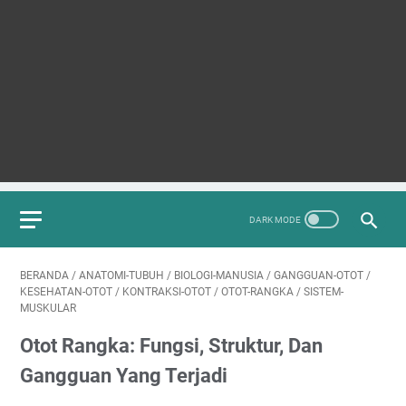
BERANDA
/
ANATOMI-TUBUH
/
BIOLOGI-MANUSIA
/
GANGGUAN-OTOT
/
KESEHATAN-OTOT
/
KONTRAKSI-OTOT
/
OTOT-RANGKA
/
SISTEM-
MUSKULAR
Otot Rangka: Fungsi, Struktur, Dan
Gangguan Yang Terjadi