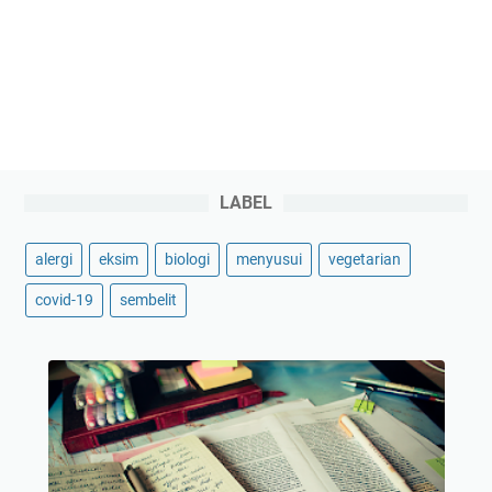
LABEL
alergi
eksim
biologi
menyusui
vegetarian
covid-19
sembelit