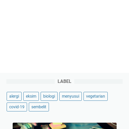
LABEL
alergi
eksim
biologi
menyusui
vegetarian
covid-19
sembelit