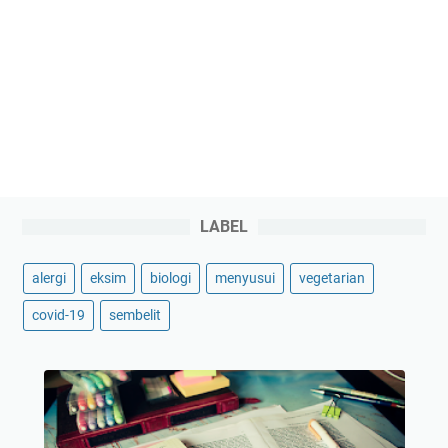
LABEL
alergi
eksim
biologi
menyusui
vegetarian
covid-19
sembelit