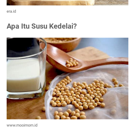
era.id
Apa Itu Susu Kedelai?
www.mooimom.id