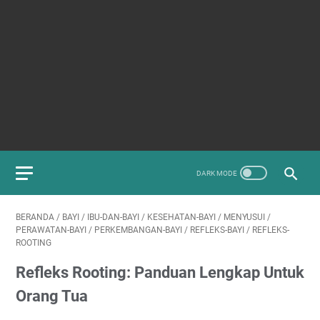
BERANDA
/
BAYI
/
IBU-DAN-BAYI
/
KESEHATAN-BAYI
/
MENYUSUI
/
PERAWATAN-BAYI
/
PERKEMBANGAN-BAYI
/
REFLEKS-BAYI
/
REFLEKS-
ROOTING
Refleks Rooting: Panduan Lengkap Untuk
Orang Tua