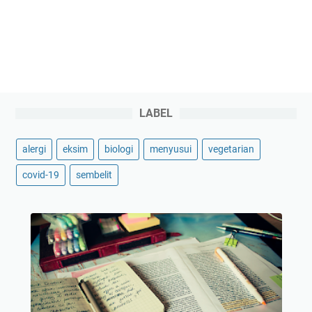
LABEL
alergi
eksim
biologi
menyusui
vegetarian
covid-19
sembelit